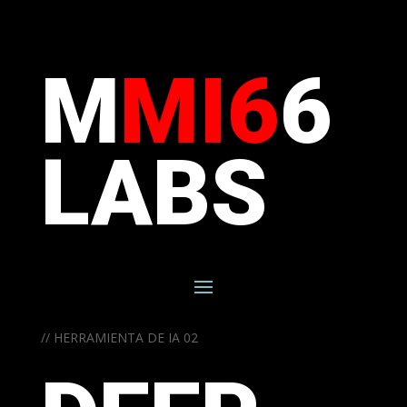
M
MI6
6
LABS
// HERRAMIENTA DE IA 02