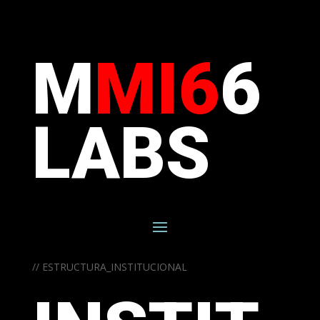
M
MI6
6
LABS
// ESTRUCTURA_INSTITUCIONAL